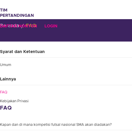
TIM
PERTANDINGAN
GALERI
Beranda
/
FAQ
DAFTAR NONTON
LOGIN
Syarat dan Ketentuan
Umum
Lainnya
FAQ
Kebijakan Privasi
FAQ
Kapan dan di mana kompetisi futsal nasional SMA akan diadakan?